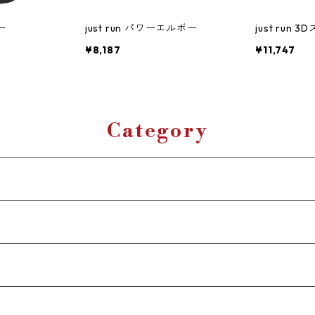
マー
just run パワーエルボー
just run
¥8,187
¥11,747
Category