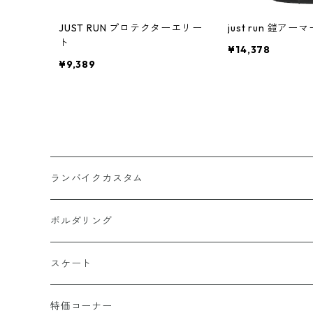
JUST RUN プロテクターエリー
just run 鎧アー
ト
¥14,378
¥9,389
ランバイクカスタム
ホイール周り（チューブ・タイヤ含む）
ボルダリング
ヘッドギア周り
スケート
ハンドル周り
特価コーナー