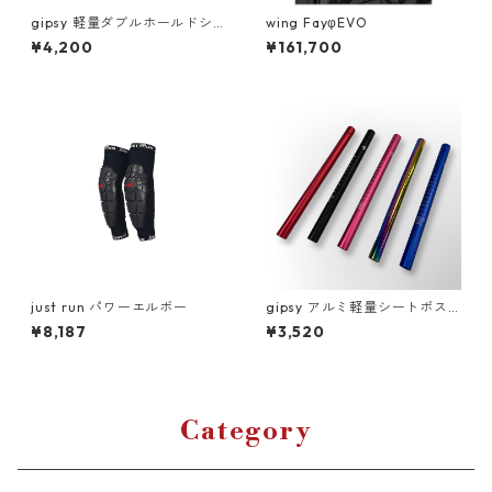
gipsy 軽量ダブルホールドシ
wing FayφEVO
ートクランプ
¥4,200
¥161,700
just run パワーエルボー
gipsy アルミ軽量シートポス
ト
¥8,187
¥3,520
Category