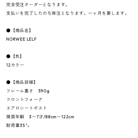
完全受注オーダーとなります。
支払いを完了したのち発注となります。一ヶ月を要します。
●【商品名】
NORWEE LELF
●【色】
12カラー
●【商品詳細】
フレーム重さ 390g
フロントフォーク
エアロシートポスト
推奨年齢 3〜7才/88cm〜122cm
耐荷重35㌔