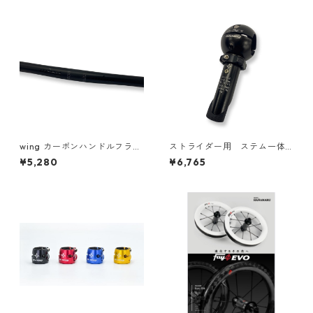
wing カーボンハンドルフラッ
ストライダー用 ステム一体
ト
型アダプター
¥5,280
¥6,765