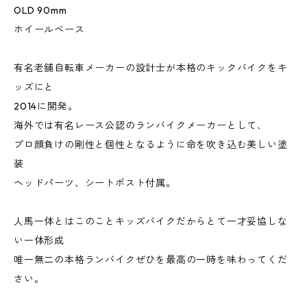
OLD 90mm
ホイールベース
有名老舗自転車メーカーの設計士が本格のキックバイクをキ
ッズにと
2014に開発。
海外では有名レース公認のランバイクメーカーとして、
プロ顔負けの剛性と個性となるように命を吹き込む美しい塗
装
ヘッドパーツ、シートポスト付属。
人馬一体とはこのことキッズバイクだからとて一才妥協しな
い一体形成
唯一無二の本格ランバイクぜひを最高の一時を味わってくだ
さい。