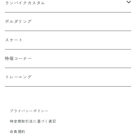
ランバイクカスタム
ホイール周り（チューブ・タイヤ含む）
ボルダリング
ヘッドギア周り
スケート
ハンドル周り
特価コーナー
シート周り
トレーニング
アパレル
プライバシーポリシー
作業・工賃
特定商取引法に基づく表記
会員規約