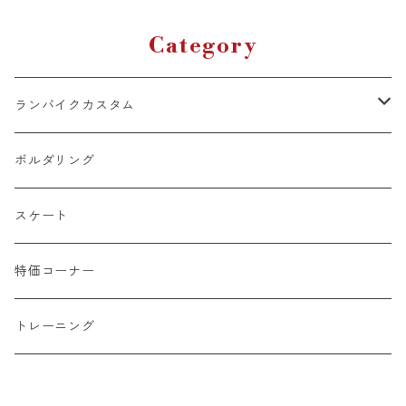
Category
ランバイクカスタム
ホイール周り（チューブ・タイヤ含む）
ボルダリング
ヘッドギア周り
スケート
ハンドル周り
特価コーナー
シート周り
トレーニング
アパレル