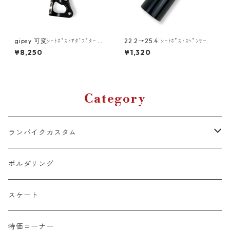
gipsy 可変ｼｰﾄﾎﾟｽﾄｱﾀﾞﾌﾟﾀｰ ﾌﾗ
22.2→25.4 ｼｰﾄﾎﾟｽﾄｽﾍﾟﾝｻｰ
ｯﾄ
¥8,250
¥1,320
Category
ランバイクカスタム
ホイール周り（チューブ・タイヤ含む）
ボルダリング
ヘッドギア周り
スケート
ハンドル周り
特価コーナー