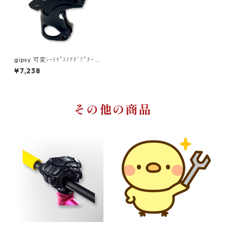
gipsy 可変ｼｰﾄﾎﾟｽﾄｱﾀﾞﾌﾟﾀｰ ﾊﾞ
ｯｸｽｨﾝｸﾞ
¥7,238
その他の商品