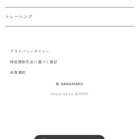
シート周り
トレーニング
アパレル
プライバシーポリシー
作業・工賃
特定商取引法に基づく表記
会員規約
© HANAMARU
Powered by