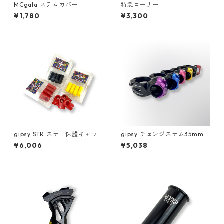
MCgala ステムカバー
特急コーナー
¥1,780
¥3,300
gipsy STR ステー保護キャッ
gipsy チェンジステム35mm
プ
¥6,006
¥5,038