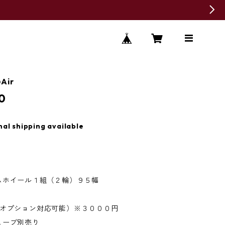
Air
0
nal shipping available
ムホイール１組（２輪）９５幅
幅オプション対応可能）※３０００円
ューブ別売り