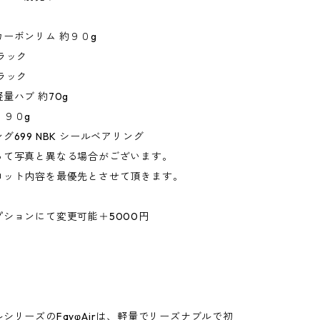
ーボンリム 約９０g
ラック
ラック
量ハブ 約70g
１９０g
グ699 NBK シールベアリング
って写真と異なる場合がございます。
ロット内容を最優先とさせて頂きます。
ションにて変更可能＋5000円
シリーズのFayφAirは、軽量でリーズナブルで初