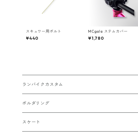
スキュワー用ボルト
MCgala ステムカバー
¥440
¥1,780
ランバイクカスタム
ホイール周り（チューブ・タイヤ含む）
ボルダリング
ヘッドギア周り
スケート