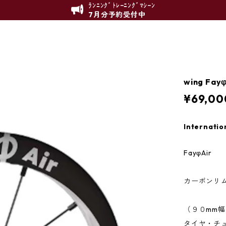
ﾗﾝﾆﾝｸﾞﾄﾚｰﾆﾝｸﾞﾏｼｰﾝ
7月分予約受付中
wing Fayφ
¥69,00
Internatio
FayφAir
カーボンリ
（９０mm
タイヤ・チ