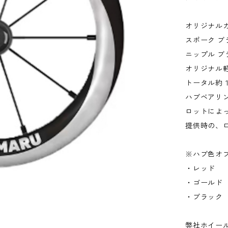
オリジナルカ
スポーク ブ
ニップル ブ
オリジナル軽
トータル約
ハブベアリン
ロットによ
提供時の、
※ハブ色オプ
・レッド
・ゴールド
・ブラック
弊社ホイール