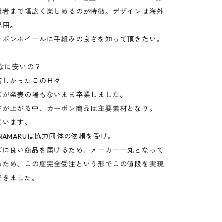
級者まで幅広く楽しめるのが特徴。デザインは海外
起用。
ーボンホイールに手組みの良さを知って頂きたい。
んなに安いの？
苦しかったこの日々
ズが発表の場もないまま卒業しました。
ドが上がる中、カーボン商品は主要素材となり。
ています。
NAMARUは協力団体の依頼を受け。
ズに良い商品を届けるため、メーカー一丸となって
るため、この度完全受注という形でこの値段を実現
できました。
。