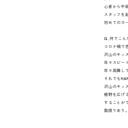
心者から中
スタッフを
初めてのカ
Q ,何でこ
コロナ禍で
沢山のキッ
年々スピー
年々高騰し
それでもHA
沢山のキッ
裾野を広げ
することが
数限りあり