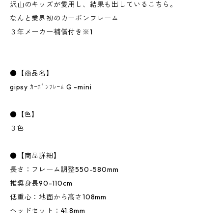
沢山のキッズが愛用し、結果も出しているこちら。
なんと業界初のカーボンフレーム
３年メーカー補償付き※1
●【商品名】
gipsy ｶｰﾎﾞﾝﾌﾚｰﾑ G -mini
●【色】
３色
●【商品詳細】
長さ：フレーム調整550-580mm
推奨身長90-110cm
低重心：地面から高さ108mm
ヘッドセット：41.8mm