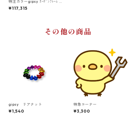
特注カラーgipsy ｶｰﾎﾞﾝﾌﾚｰﾑ G
-mini
¥117,315
その他の商品
gipsy リアナット
特急コーナー
¥1,540
¥3,300