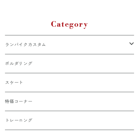
Category
ランバイクカスタム
ホイール周り（チューブ・タイヤ含む）
ボルダリング
ヘッドギア周り
スケート
ハンドル周り
特価コーナー
シート周り
トレーニング