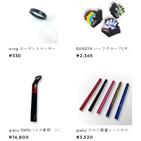
wing カーボンスペンサー
BANSON ハーフグローブLサイ
ズ
¥330
¥2,365
gipsy PAPAバイク専用 バッ
gipsy アルミ軽量シートポス
クスィング
ト
¥16,800
¥3,520